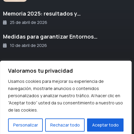
Memoria 2025: resultados y…
25 de abril de 2026
Medidas para garantizar Entornos…
10 de abril de 2026
Valoramos tu privacidad
Usamos cookies para mejorar su experiencia de
IBVM Perú © 2023. Todos los derechos reservados.
navegación, mostrarle anuncios o contenidos
personalizados y analizar nuestro tráfico. Al hacer clic en
“Aceptar todo” usted da su consentimiento a nuestro uso
Políticas de privacidad
de las cookies.
Personalizar
Rechazar todo
Aceptar todo
Desarrollado y diseñado por Yuang Tong.