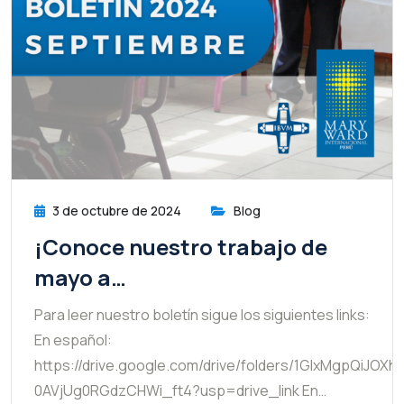
3 de octubre de 2024
Blog
¡Conoce nuestro trabajo de
mayo a…
Para leer nuestro boletín sigue los siguientes links:
En español:
https://drive.google.com/drive/folders/1GIxMgpQiJOXh-
0AVjUg0RGdzCHWi_ft4?usp=drive_link En…