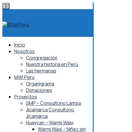
Skip
to
content
Inicio
Nosotros
Congregación
Nuestra historia en Perú
Las hermanas
MWI Perú
Organigrama
Donaciones
Proyectos
SMP – Consultorio Lampa
Jicamarca Consultorio
Jicamarca
Huaycan – Warmi Wasi
Warmi Wasi – Niñez sin