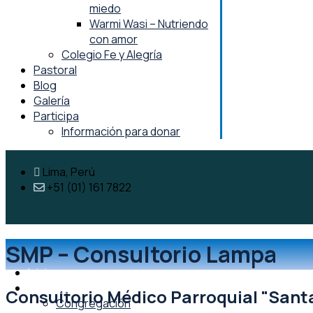
miedo
Warmi Wasi – Nutriendo
con amor
Colegio Fe y Alegría
Pastoral
Blog
Galería
Participa
Información para donar
Lima, Perú
+51 (01) 161 7822
SMP – Consultorio Lampa
Inicio
Nosotros
Consultorio Médico Parroquial "Sant
Congregación