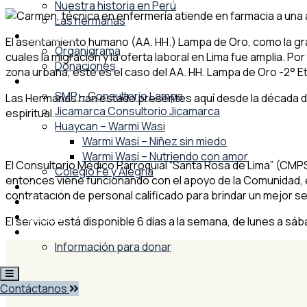
Nuestra historia en Perú
Las hermanas
MWI Perú
El asentamiento humano (AA. HH.) Lampa de Oro, como la gran
Organigrama
cuales la migración y la oferta laboral en Lima fue amplia. Po
Donaciones
zona urbana, este es el caso del AA. HH. Lampa de Oro -2° E
Proyectos
SMP – Consultorio Lampa
Las Hermanas han estado presentes aquí desde la década de
Jicamarca Consultorio Jicamarca
espiritual.
Huaycan – Warmi Wasi
Warmi Wasi – Niñez sin miedo
Warmi Wasi – Nutriendo con amor
El Consultorio Médico Parroquial “Santa Rosa de Lima” (CMPSR
Colegio Fe y Alegría
entonces viene funcionando con el apoyo de la Comunidad, e
Pastoral
contratación de personal calificado para brindar un mejor se
Blog
Galería
El servicio está disponible 6 días a la semana, de lunes a sáb
Participa
Información para donar
Contáctanos